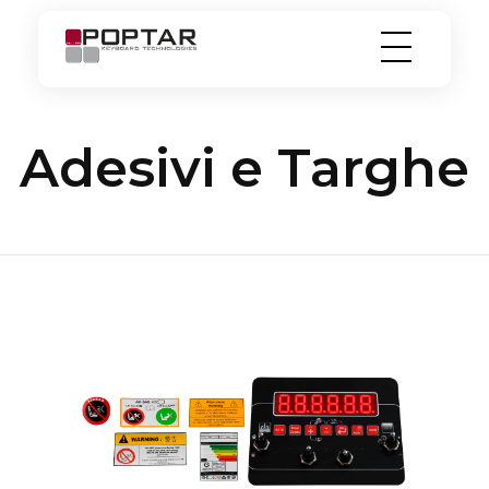
PopTar
Touch the future
Adesivi e Targhe