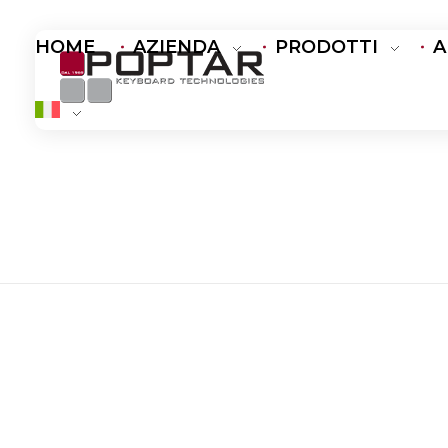
HOME
AZIENDA
PRODOTTI
A
PopTar
Touch the future