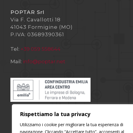
POPTAR Srl
Via F. Cavallotti 18
41043 Formigine (MO)
P.IVA: 03689390361
Tel:
+39 059 558644
Mail:
info@poptar.net
Rispettiamo la tua privacy
Utilizziamo i cookie per migliorare la tua esperienza di
navigazione. Cliccando “Accettare tutto”, acconsenti al