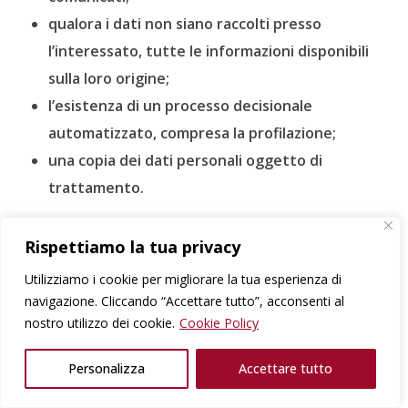
qualora i dati non siano raccolti presso
l’interessato, tutte le informazioni disponibili
sulla loro origine;
l’esistenza di un processo decisionale
automatizzato, compresa la profilazione;
una copia dei dati personali oggetto di
trattamento.
b) Diritto di rettifica ed integrazione dei dati
Rispettiamo la tua privacy
personali
Utilizziamo i cookie per migliorare la tua esperienza di
c) Diritto alla cancellazione dei dati («diritto
navigazione. Cliccando “Accettare tutto”, acconsenti al
all’oblio») se sussiste uno dei seguenti motivi:
nostro utilizzo dei cookie.
Cookie Policy
i dati personali non sono più necessari
Personalizza
Accettare tutto
rispetto alle finalità per le quali sono stati
raccolti o altrimenti trattati;